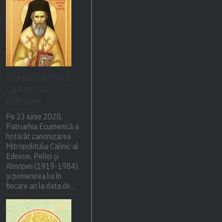
Sfântul Ierarh
Calinic al
Edessei
Pe 23 iunie 2020,
Patriarhia Ecumenică a
hotărât canonizarea
Mitropolitului Calinic al
Edessei, Pellei și
Almopiei (1919-1984)
și pomenirea lui în
fiecare an la data de...