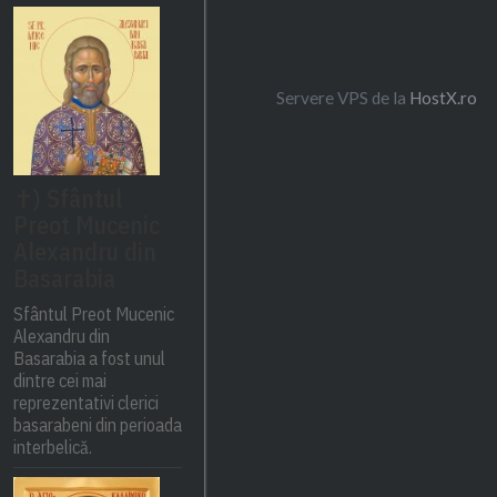
Servere VPS de la
HostX.ro
✝) Sfântul
Preot Mucenic
Alexandru din
Basarabia
Sfântul Preot Mucenic
Alexandru din
Basarabia a fost unul
dintre cei mai
reprezentativi clerici
basarabeni din perioada
interbelică.