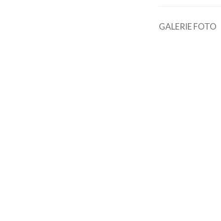
GALERIE FOTO
Navigare
în
articole