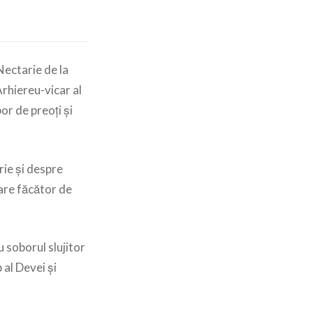
Nectarie de la
rhiereu-vicar al
or de preoți și
rie și despre
are făcător de
 soborul slujitor
 al Devei și