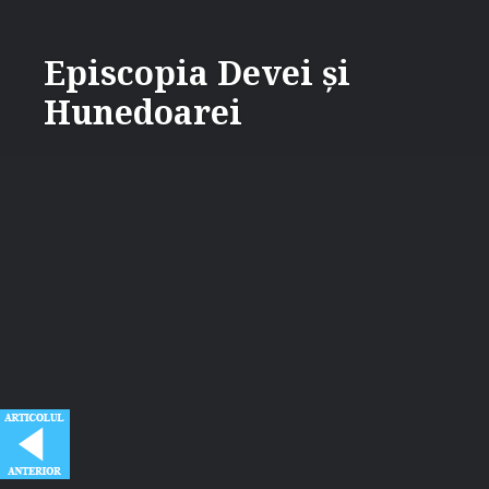
Skip
to
Episcopia Devei și
content
Hunedoarei