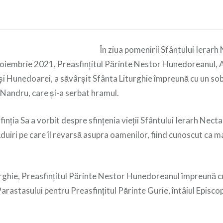
În ziua pomenirii Sfântului Ierarh 
 noiembrie 2021, Preasfințitul Părinte Nestor Hunedoreanul, A
și Hunedoarei, a săvârșit Sfânta Liturghie împreună cu un sob
l Nandru, care și-a serbat hramul.
inția Sa a vorbit despre sfințenia vieții Sfântului Ierarh Necta
uiri pe care îl revarsă asupra oamenilor, fiind cunoscut ca m
rghie, Preasfințitul Părinte Nestor Hunedoreanul împreună cu
Parastasului pentru Preasfințitul Părinte Gurie, întâiul Episcop