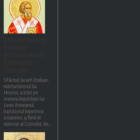
Sfântul Ierarh
Emilian
Mărturisitorul,
Episcopul
Cizicului
Sfântul Ierarh Emilian,
mărturisitorul lui
Hristos, a trăit pe
vremea împărăției lui
Leon Armeanul,
luptătorul împotriva
icoanelor, și fiind el
episcop al Cizicului, de...