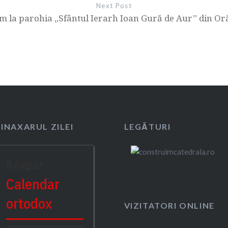
Next Post
m la parohia „Sfântul Ierarh Ioan Gură de Aur” din Oră
SINAXARUL ZILEI
LEGĂTURI
8 August
Calendar
ortodox
VIZITATORI ONLINE