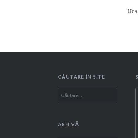
Hra
CĂUTARE ÎN SITE
Caută
după:
ARHIVĂ