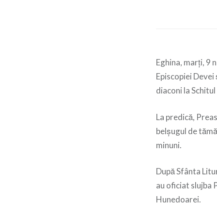
Eghina, marți, 9
Episcopiei Devei 
diaconi la Schitu
La predică, Preasf
belșugul de tămăd
minuni.
După Sfânta Litu
au oficiat slujba 
Hunedoarei.