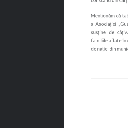
constând din cărţi
Menţionăm că tabă
a Asociaţiei „Gu
susţine de câţiv
familiile aflate î
de naţie, din muni