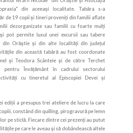
fântul Ierarh Nicolae” din Orăştie şi Asociaţia
praxia” din aceeaşi localitate. Tabăra s-a
 de 19 copii şi tineri proveniţi din familii aflate
amilii dezorganizate sau familii cu foarte mulţi
i pot permite luxul unei excursii sau tabere
, din Orăştie şi din alte localităţi din judeţul
ităţile din această tabără au fost coordonate
onel şi Teodora Scânteie şi de către Terchet
t pentru Învățământ în cadrului sectorului
tivități cu tineretul al Episcopiei Devei și
 ediţii a presupus trei ateliere de lucru la care
 copiii, constând din quilling, pirogravură pe lemn
lor pe sticlă. Fiecare dintre cei prezenţi au putut
lităţile pe care le aveau şi să dobândească altele