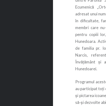
dintre Parohia “S
Ecumenică „Orto
adresat unui număr
în dificultate, f
membri care nu-ş
pentru copiii lor
Hunedoara. Activ
de familia pr. I
Narcis, referen
Învățământ și ac
Hunedoarei.
Programul acestei
au participat toţi
şi pictarea icoane
să-şi dezvolte abi