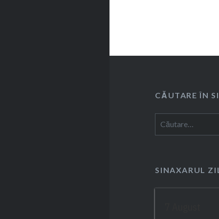
CĂUTARE ÎN S
Caută
după:
SINAXARUL ZI
7 August