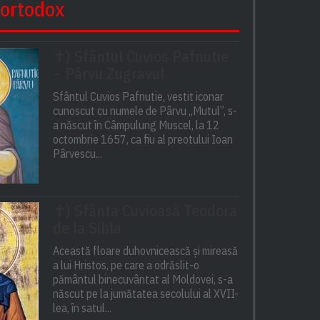
 ortodox
✝) Sfântul Cuvios Pafnutie
– Pârvu Zugravul
Sfântul Cuvios Pafnutie, vestit iconar
cunoscut cu numele de Pârvu „Mutul”, s-
a născut în Câmpulung Muscel, la 12
octombrie 1657, ca fiu al preotului Ioan
Pârvescu...
✝) Sfânta Cuvioasă Teodora
de la Sihla
Această floare duhovnicească și mireasă
a lui Hristos, pe care a odrăslit-o
pământul binecuvântat al Moldovei, s-a
născut pe la jumătatea secolului al XVII-
lea, în satul...