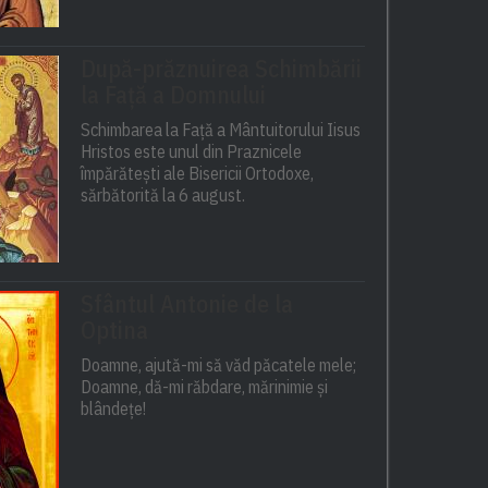
După-prăznuirea Schimbării
la Față a Domnului
Schimbarea la Față a Mântuitorului Iisus
Hristos este unul din Praznicele
împărătești ale Bisericii Ortodoxe,
sărbătorită la 6 august.
Sfântul Antonie de la
Optina
Doamne, ajută-mi să văd păcatele mele;
Doamne, dă-mi răbdare, mărinimie şi
blândeţe!