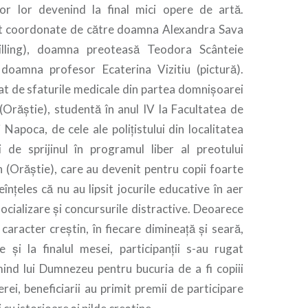
lor lor devenind la final mici opere de artă.
st coordonate de către doamna Alexandra Sava
illing), doamna preoteasă Teodora Scânteie
 doamna profesor Ecaterina Vizitiu (pictură).
iat de sfaturile medicale din partea domnişoarei
Orăştie), studentă în anul IV la Facultatea de
 Napoca, de cele ale poliţistului din localitatea
 de sprijinul în programul liber al preotului
 (Orăştie), care au devenit pentru copii foarte
eînţeles că nu au lipsit jocurile educative în aer
 socializare şi concursurile distractive. Deoarece
caracter creştin, în fiecare dimineaţă şi seară,
e şi la finalul mesei, participanţii s-au rugat
ind lui Dumnezeu pentru bucuria de a fi copiii
berei, beneficiarii au primit premii de participare