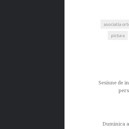
asociatia or
pictura
Navigare
în
articole
Sesiune de in
pers
Duminica a 