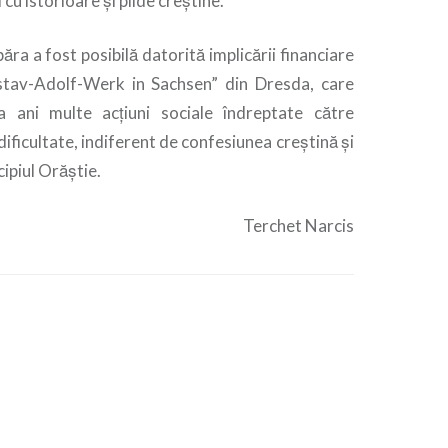
 cu istorioare şi pilde creştine.
ra a fost posibilă datorită implicării financiare
stav-Adolf-Werk in Sachsen” din Dresda, care
a ani multe acţiuni sociale îndreptate către
n dificultate, indiferent de confesiunea creştină şi
cipiul Orăştie.
Terchet Narcis