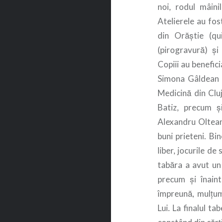
noi, rodul mâini
Atelierele au fo
din Orăştie (qu
(pirogravură) şi
Copiii au benefic
Simona Gâldean (
Medicină din Cluj
Batiz, precum şi
Alexandru Oltean
buni prieteni. Bin
liber, jocurile de
tabăra a avut un 
precum şi înaint
împreună, mulţum
Lui. La finalul ta