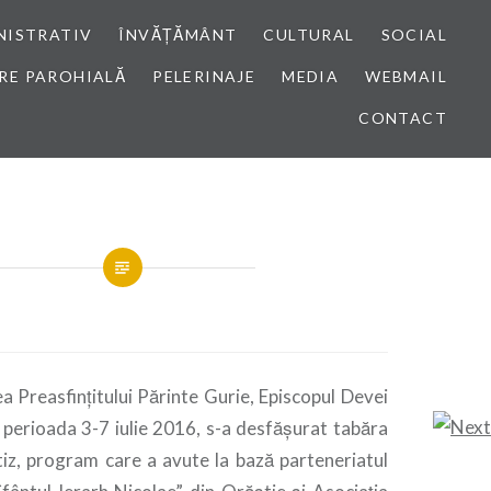
NISTRATIV
ÎNVĂȚĂMÂNT
CULTURAL
SOCIAL
RE PAROHIALĂ
PELERINAJE
MEDIA
WEBMAIL
CONTACT
 Preasfinţitului Părinte Gurie, Episcopul Devei
 perioada 3-7 iulie 2016, s-a desfăşurat tabăra
tiz, program care a avute la bază parteneriatul