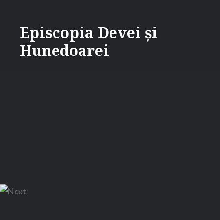
Skip
Supporter of Post Navigator
WP Plugins
to
Episcopia Devei și
content
Hunedoarei