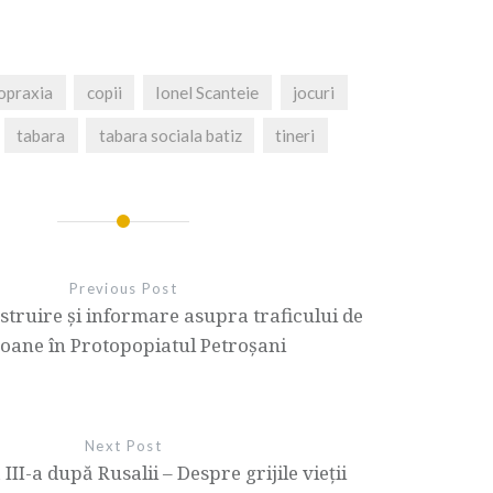
topraxia
copii
Ionel Scanteie
jocuri
tabara
tabara sociala batiz
tineri
Previous Post
struire și informare asupra traficului de
oane în Protopopiatul Petroșani
Next Post
III-a după Rusalii – Despre grijile vieții