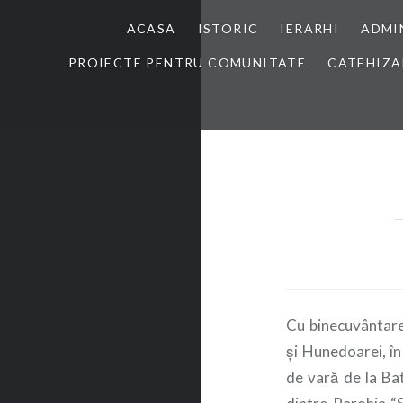
ACASA
ISTORIC
IERARHI
ADMI
PROIECTE PENTRU COMUNITATE
CATEHIZA
Cu binecuvântarea
şi Hunedoarei, în
de vară de la Ba