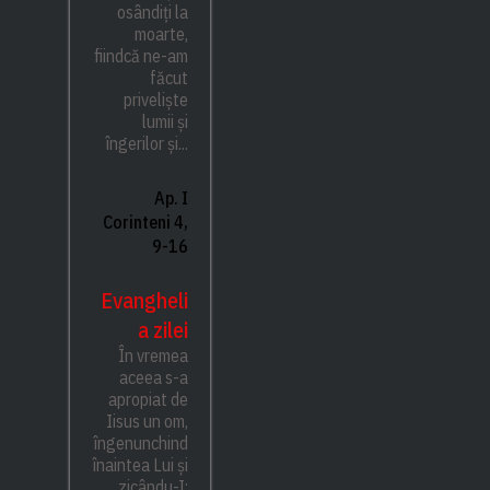
osândiți la
moarte,
fiindcă ne-am
făcut
priveliște
lumii și
îngerilor și...
Ap. I
Corinteni 4,
9-16
Evangheli
a zilei
În vremea
aceea s-a
apropiat de
Iisus un om,
îngenunchind
înaintea Lui și
zicându-I: