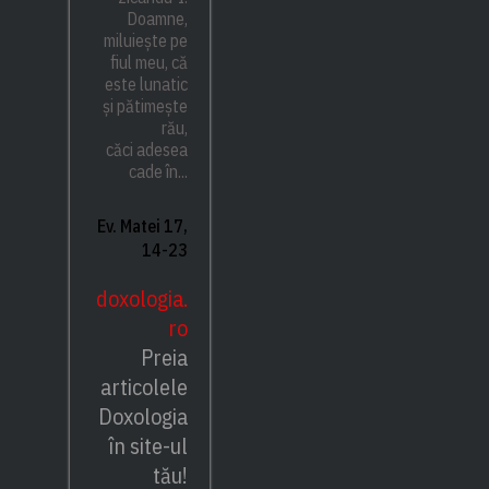
Doamne,
miluiește pe
fiul meu, că
este lunatic
și pătimește
rău,
căci adesea
cade în...
Ev. Matei 17,
14-23
doxologia.
ro
Preia
articolele
Doxologia
în site-ul
tău!