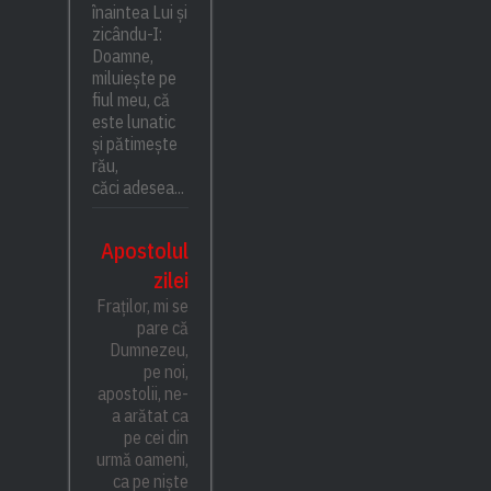
înaintea Lui și
zicându-I:
Doamne,
miluiește pe
fiul meu, că
este lunatic
și pătimește
rău,
căci adesea...
Apostolul
zilei
Fraților, mi se
pare că
Dumnezeu,
pe noi,
apostolii, ne-
a arătat ca
pe cei din
urmă oameni,
ca pe niște