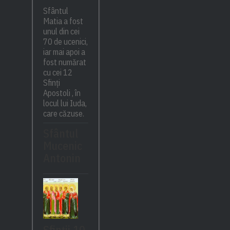
Sfântul
Matia a fost
unul din cei
70 de ucenici,
iar mai apoi a
fost numărat
cu cei 12
Sfinți
Apostoli , în
locul lui Iuda,
care căzuse.
Sfântul
Mucenic
Antonin
Sfinții 10