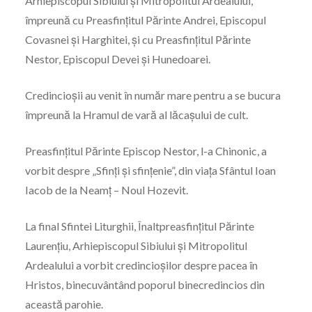
Arhiepiscopul Sibiului și Mitropolitul Ardealului,
împreună cu Preasfințitul Părinte Andrei, Episcopul
Covasnei și Harghitei, și cu Preasfințitul Părinte
Nestor, Episcopul Devei și Hunedoarei.
Credincioșii au venit în număr mare pentru a se bucura
împreună la Hramul de vară al lăcașului de cult.
Preasfinţitul Părinte Episcop Nestor, l-a Chinonic, a
vorbit despre „Sfinți și sfințenie”, din viața Sfântul Ioan
Iacob de la Neamț – Noul Hozevit.
La final Sfintei Liturghii, Înaltpreasfințitul Părinte
Laurenţiu, Arhiepiscopul Sibiului şi Mitropolitul
Ardealului a vorbit credincioșilor despre pacea în
Hristos, binecuvântând poporul binecredincios din
această parohie.