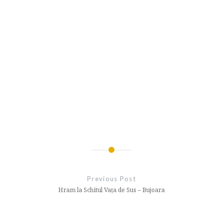
Navigare
în
Previous Post
articole
Hram la Schitul Vața de Sus – Bujoara