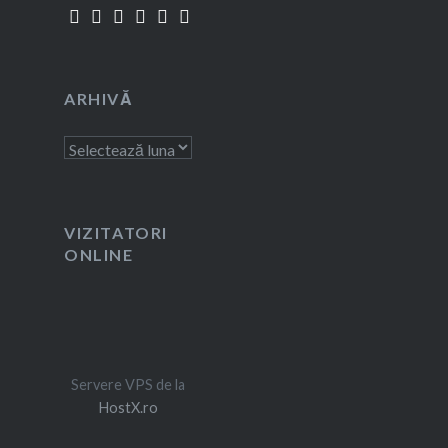
ARHIVĂ
Arhivă
VIZITATORI
ONLINE
Servere VPS de la
HostX.ro