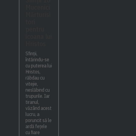
Mucenici
Mărturisi
tori
pentru
icoana lui
Hristos
Sfinții,
întărindu-se
cu puterea lui
Hristos,
răbdau cu
vitejie,
neslăbind cu
trupurile. Iar
tiranul,
văzând acest
lucru, a
poruncit să le
ardă fețele
cu fiare