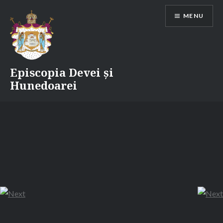
Skip
MENU
to
content
Episcopia Devei și
Hunedoarei