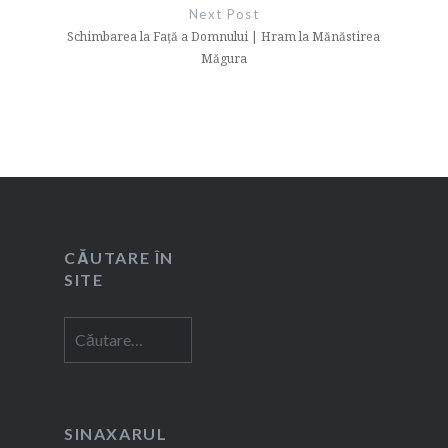
Next Post
Schimbarea la Față a Domnului | Hram la Mănăstirea
Măgura
CĂUTARE ÎN
SITE
Caută
după:
SINAXARUL