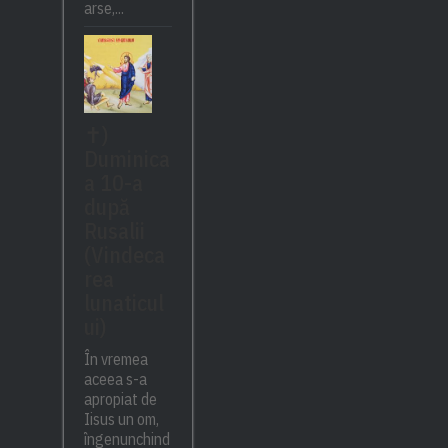
arse,...
✝)
Duminica
a 10-a
după
Rusalii
(Vindeca
rea
lunaticul
ui)
În vremea
aceea s-a
apropiat de
Iisus un om,
îngenunchind