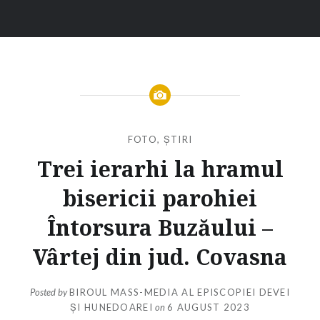
FOTO
,
ȘTIRI
Trei ierarhi la hramul
bisericii parohiei
Întorsura Buzăului –
Vârtej din jud. Covasna
Posted by
BIROUL MASS-MEDIA AL EPISCOPIEI DEVEI
ȘI HUNEDOAREI
on
6 AUGUST 2023