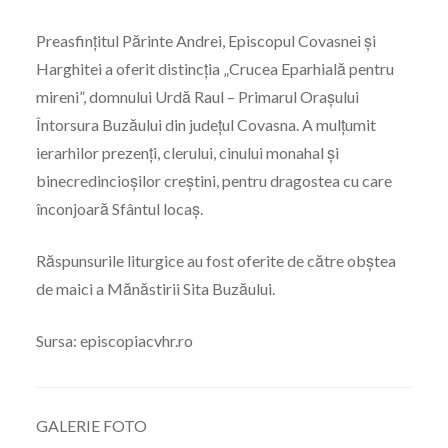
Preasfințitul Părinte Andrei, Episcopul Covasnei și
Harghitei a oferit distincția „Crucea Eparhială pentru
mireni”, domnului Urdă Raul – Primarul Orașului
Întorsura Buzăului din județul Covasna. A mulțumit
ierarhilor prezenți, clerului, cinului monahal și
binecredincioșilor creștini, pentru dragostea cu care
înconjoară Sfântul locaș.
Răspunsurile liturgice au fost oferite de către obștea
de maici a Mănăstirii Sita Buzăului.
Sursa: episcopiacvhr.ro
GALERIE FOTO