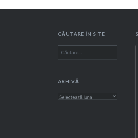
CĂUTARE ÎN SITE
Caută
după:
ARHIVĂ
Arhivă