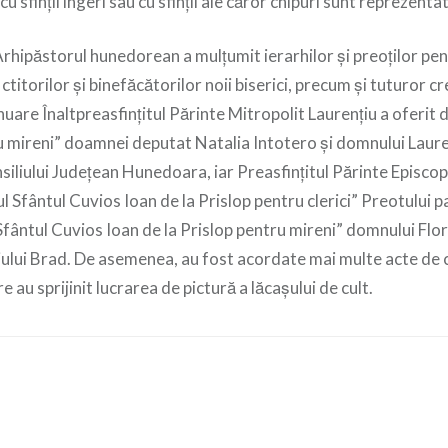
 sfinții îngeri sau cu sfinții ale căror chipuri sunt reprezenta
i Arhipăstorul hunedorean a mulțumit ierarhilor și preoților pe
ctitorilor și binefăcătorilor noii biserici, precum și tuturor c
inuare Înaltpreasfințitul Părinte Mitropolit Laurențiu a oferit 
 mireni” doamnei deputat Natalia Intotero și domnului Laure
iliului Județean Hunedoara, iar Preasfințitul Părinte Episcop
ul Sfântul Cuvios Ioan de la Prislop pentru clerici” Preotulu
Sfântul Cuvios Ioan de la Prislop pentru mireni” domnului Flo
iului Brad. De asemenea, au fost acordate mai multe acte de c
e au sprijinit lucrarea de pictură a lăcașului de cult.