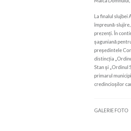
Maica Domnului, cu
La finalul slujbe
împreună-slujire, 
prezenți. În cont
șaguniană pentru
președintele Cons
distincția „Ordin
Stan și „Ordinul 
primarul municip
credincioșilor car
GALERIE FOTO