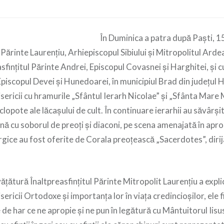
În Duminica a patra după Paști, 1
 Părinte Laurențiu, Arhiepiscopul Sibiului și Mitropolitul Ardeal
fințitul Părinte Andrei, Episcopul Covasnei și Harghitei, și cu
piscopul Devei și Hunedoarei, în municipiul Brad din județul
bisericii cu hramurile „Sfântul Ierarh Nicolae” și „Sfânta Mare
clopote ale lăcașului de cult. În continuare ierarhii au săvârși
nă cu soborul de preoți și diaconi, pe scena amenajată în aprop
rgice au fost oferite de Corala preoțească „Sacerdotes”, diri
ățătură Înaltpreasfințitul Părinte Mitropolit Laurențiu a explic
isericii Ortodoxe și importanța lor în viața credincioșilor, ele 
de har ce ne apropie și ne pun în legătură cu Mântuitorul Iisu