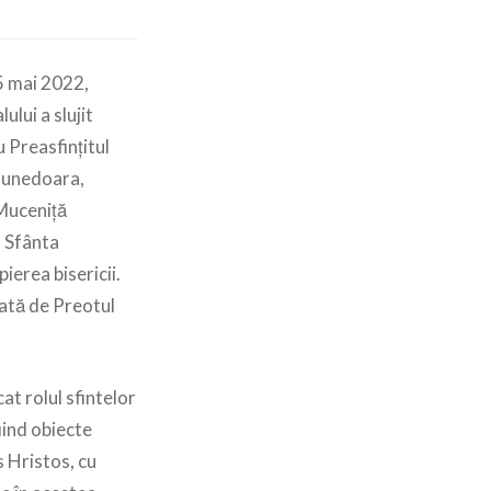
5 mai 2022,
ului a slujit
 Preasfințitul
 Hunedoara,
 Muceniță
t Sfânta
ierea bisericii.
jată de Preotul
at rolul sfintelor
fiind obiecte
s Hristos, cu