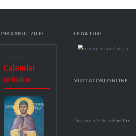
SINAXARUL ZILEI
LEGĂTURI
7 August
Calendar
ortodox
VIZITATORI ONLINE
Servere VPS de la
HostX.ro