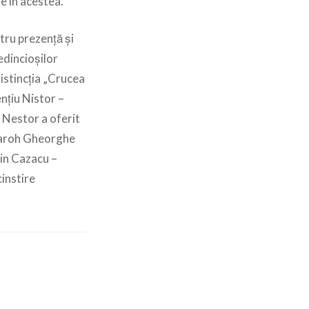
te în acestea.
ntru prezență și
redincioșilor
distincția „Crucea
nțiu Nistor –
 Nestor a oferit
i paroh Gheorghe
rin Cazacu –
instire