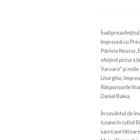
Înaltpreasfințitul
împreună cu Preas
Părinte Nestor, E
sfințind pictura 
Varvara” și noile 
Liturghie, împreu
Răspunsurile litu
Daniel Balea.
În cuvântul de înv
icoane în cultul B
sacre purtătoare 