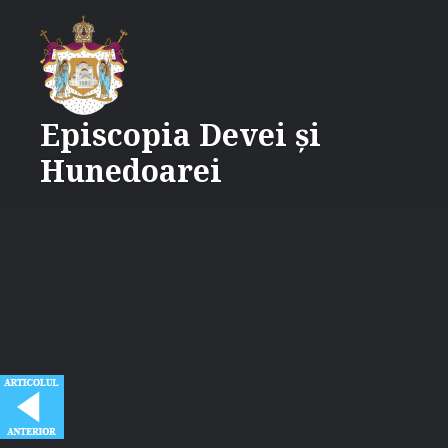
Skip
to
content
Episcopia Devei și
Hunedoarei