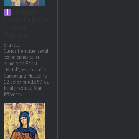
) Sfântul
Cuvios Pafnutie
– Pârvu
Zugravul
Sfântul
Cuvios Pafnutie, vestit
iconar cunoscut cu
numele de Pârvu
„Mutul”, s-a născut în
Câmpulung Muscel, la
12 octombrie 1657, ca
fiu al preotului Ioan
Pârvescu...